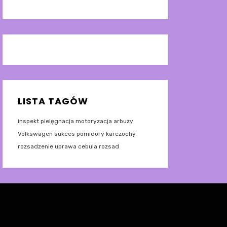
LISTA TAGÓW
inspekt
pielęgnacja
motoryzacja
arbuzy
Volkswagen
sukces
pomidory
karczochy
rozsadzenie
uprawa
cebula
rozsad