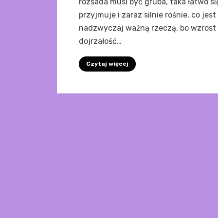
rozsada musi być gruba, taka łatwo si
przyjmuje i zaraz silnie rośnie, co jest
nadzwyczaj ważną rzeczą, bo wzrost 
dojrzałość…
Czytaj więcej