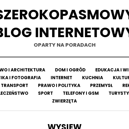
SZEROKOPASMOW
BLOG INTERNETOW
OPARTY NA PORADACH
O I ARCHITEKTURA
DOM I OGRÓD
EDUKACJA I W
IKA I FOTOGRAFIA
INTERNET
KUCHNIA
KULTUR
 TRANSPORT
PRAWO I POLITYKA
PRZEMYSŁ
RE
ŁECZEŃSTWO
SPORT
TELEFONY I GSM
TURYSTY
ZWIERZĘTA
TAG
:
WYSIEW