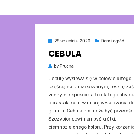
Posted
28 września, 2020
Dom i ogród
on
CEBULA
by
Prucnal
Cebulę wysiewa się w połowie lutego
częścią na umiarkowanym, resztę zaś
zimnym inspekcie, a to dlatego aby r
dorastała nam w miarę wysadzania d
gruntu. Cebula nie może być przerośn
Szczypior powinien być krótki,
ciemnozielonego koloru. Przy korzeni