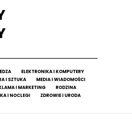
Y
Y
IEDZA
ELEKTRONIKA I KOMPUTERY
A I SZTUKA
MEDIA I WIADOMOŚCI
KLAMA I MARKETING
RODZINA
KA I NOCLEGI
ZDROWIE I URODA