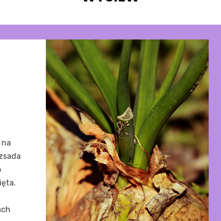
 na
ozsada
o
ięta.
ach