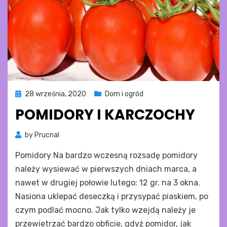
Posted
28 września, 2020
Dom i ogród
on
POMIDORY I KARCZOCHY
by
Prucnal
Pomidory Na bardzo wczesną rozsadę pomidory
należy wysiewać w pierwszych dniach marca, a
nawet w drugiej połowie lutego: 12 gr. na 3 okna.
Nasiona uklepać deseczką i przysypać piaskiem, po
czym podlać mocno. Jak tylko wzejdą należy je
przewietrzać bardzo obficie, gdyż pomidor, jak