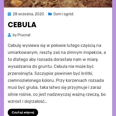
Posted
28 września, 2020
Dom i ogród
on
CEBULA
by
Prucnal
Cebulę wysiewa się w połowie lutego częścią na
umiarkowanym, resztę zaś na zimnym inspekcie, a
to dlatego aby rozsada dorastała nam w miarę
wysadzania do gruntu. Cebula nie może być
przerośnięta. Szczypior powinien być krótki,
ciemnozielonego koloru. Przy korzeniach rozsada
musi być gruba, taka łatwo się przyjmuje i zaraz
silnie rośnie, co jest nadzwyczaj ważną rzeczą, bo
wzrost i dojrzałość…
Czytaj więcej